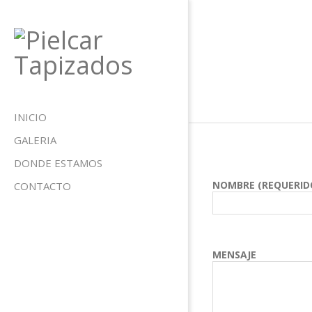
Skip
to
content
Pielcar
Tapizados
Primary
INICIO
Navigation
GALERIA
Menu
DONDE ESTAMOS
NOMBRE (REQUERID
CONTACTO
MENSAJE